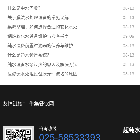
什么是中水回收？
08-13
关于膜法水处理设备的常见误解
08-13
集鸿整理：如何选择合适的软化水处理设备？
08-13
锅炉软化水设备维护与检查指南
09-05
纯水设备前置过滤器的保养与维护
08-13
什么是净水设备系统？
08-13
纯水设备水泵过热的原因及解决方法
08-13
反渗透水处理设备膜元件被堵的原因有哪些？
08-13
友情链接：
牛集餐饮网
咨询热线:
超纯水
025-58533393