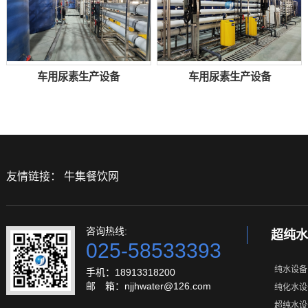
车用尿素生产设备
车用尿素生产设备
友情链接：
牛集餐饮网
咨询热线:
超纯水
025-58533393
纯水设备
手机：18913318200
邮 箱：njjhwater@126.com
纯化水设
超纯水设